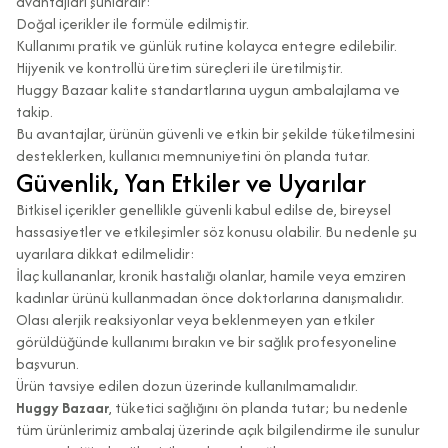
avantajları şunlardır:
Doğal içerikler ile formüle edilmiştir.
Kullanımı pratik ve günlük rutine kolayca entegre edilebilir.
Hijyenik ve kontrollü üretim süreçleri ile üretilmiştir.
Huggy Bazaar kalite standartlarına uygun ambalajlama ve
takip.
Bu avantajlar, ürünün güvenli ve etkin bir şekilde tüketilmesini
desteklerken, kullanıcı memnuniyetini ön planda tutar.
Güvenlik, Yan Etkiler ve Uyarılar
Bitkisel içerikler genellikle güvenli kabul edilse de, bireysel
hassasiyetler ve etkileşimler söz konusu olabilir. Bu nedenle şu
uyarılara dikkat edilmelidir:
İlaç kullananlar, kronik hastalığı olanlar, hamile veya emziren
kadınlar ürünü kullanmadan önce doktorlarına danışmalıdır.
Olası alerjik reaksiyonlar veya beklenmeyen yan etkiler
görüldüğünde kullanımı bırakın ve bir sağlık profesyoneline
başvurun.
Ürün tavsiye edilen dozun üzerinde kullanılmamalıdır.
Huggy Bazaar
, tüketici sağlığını ön planda tutar; bu nedenle
tüm ürünlerimiz ambalaj üzerinde açık bilgilendirme ile sunulur