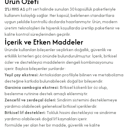
Ürün Özeti
2'Li HHS A1
çift set halinde sunulan 30 kapsüllük paketleriyle
kullanım kolaylığı sağlar. Her kapsül, belirlenen standartlara
uygun şekilde kontrollü dozlarda hazırlanmıştır. Ürün, modern
üretim teknolojileri ile hijyenik koşullarda üretilip paketlenir ve
kalite kontrol süreçlerinden geçirilir.
İçerik ve Etken Maddeler
Üründe kullanılan bileşenler seçilirken doğallık, güvenlik ve
etkililik kriterleri göz önünde bulundurulmuştur. İçerik, bitkisel
özler ve destekleyici maddelerin dengeli kombinasyonunu
içerir. Başlıca bileşenler şunlardır:
Yeşil çay ekstresi:
Antioksidan profiliyle bilinen ve metabolizma
desteğine katkıda bulunabilecek doğal bir bileşendir.
Garcinia cambogia ekstresi:
Bitkisel kökenli bir öz olup,
beslenme rutinine destek amaçlı eklenmiştir.
Zencefil ve zerdeçal özleri:
Sindirim sistemini desteklemeye
yardımcı olabilecek geleneksel bitkisel içeriklerdir.
Bitkisel lif destekleri:
Tokluk hissini destekleyici ve sindirime
yardımcı olabilecek doğal lif kaynakları içerir.
Formülde yer alan her bir madde, güvenlik ve kalite