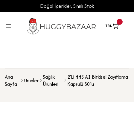
Doğal İçerikler, Sınırlı Stok
0
TR
₺
Ana
Sağlık
2'Li HHS A1 Bitkisel Zayıflama
Ürünler
Sayfa
Ürünleri
Kapsülü 30'lu