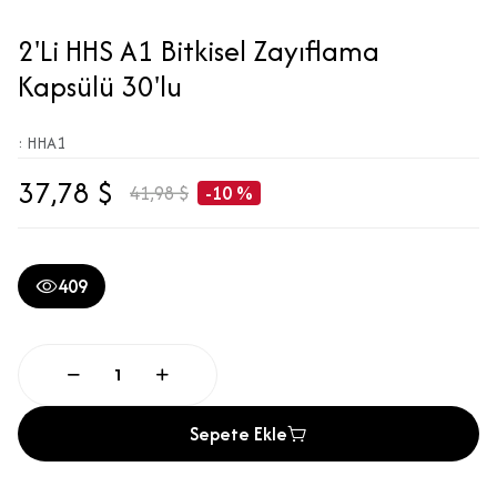
2'Li HHS A1 Bitkisel Zayıflama
Kapsülü 30'lu
: HHA1
37,78 $
41,98 $
-10 %
409
Sepete Ekle