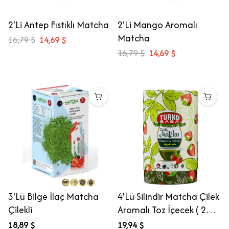
2'Li Antep Fıstıklı Matcha
2'Li Mango Aromalı
Matcha
16,79 $
14,69 $
16,79 $
14,69 $
3'Lü Bilge İlaç Matcha
4'Lü Silindir Matcha Çilek
Çilekli
Aromalı Toz İçecek ( 200
Gr )
18,89 $
19,94 $