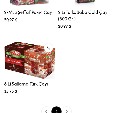
2x4'Lü Şeffaf Paket Çay
2'Li TurkoBaba Gold Çay
(500 Gr )
20,97 $
20,97 $
8'Li Sallama Türk Çayı
15,73 $
1