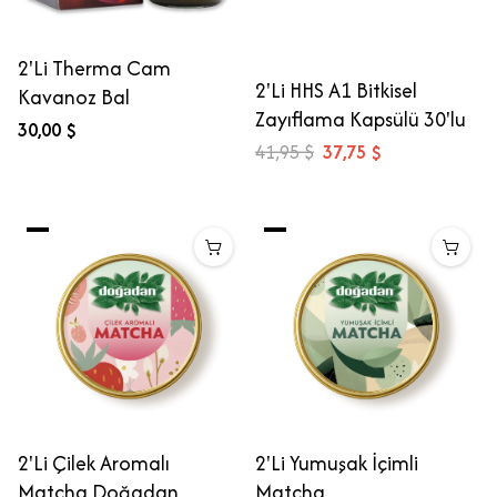
2'Li Therma Cam
2'Li HHS A1 Bitkisel
Kavanoz Bal
Zayıflama Kapsülü 30'lu
30,00 $
41,95 $
37,75 $
2'Li Çilek Aromalı
2'Li Yumuşak İçimli
Matcha Doğadan
Matcha