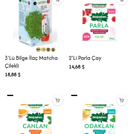
3'Lü Bilge İlaç Matcha
2'Li Parla Çay
Çilekli
14,68 $
18,88 $