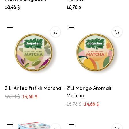
18,46 $
16,78 $
2'Li Antep Fıstıklı Matcha
2'Li Mango Aromalı
Matcha
16,78 $
14,68 $
16,78 $
14,68 $