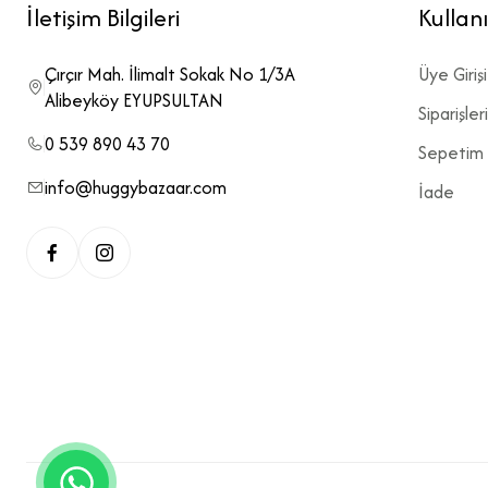
İletişim Bilgileri
Kullanıc
Çırçır Mah. İlimalt Sokak No 1/3A
Üye Girişi
Alibeyköy EYUPSULTAN
Siparişle
0 539 890 43 70
Sepetim
info@huggybazaar.com
İade