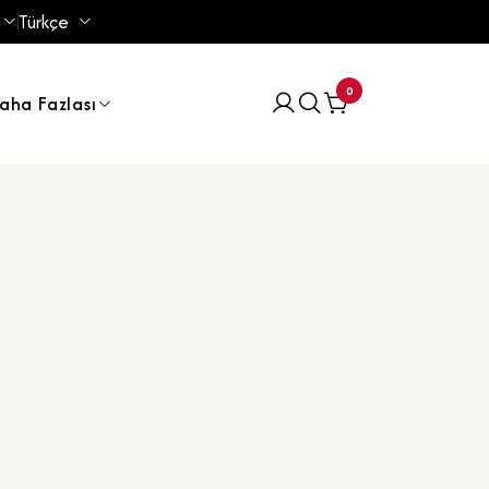
Türkçe
0
aha Fazlası