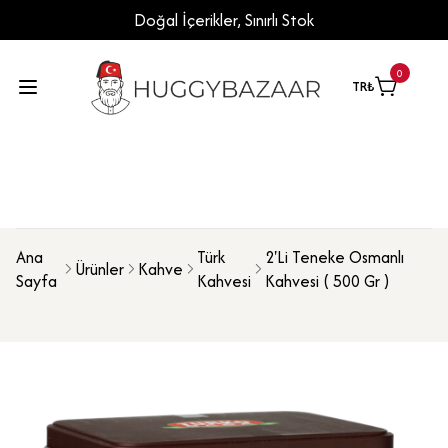
Doğal İçerikler, Sınırlı Stok
0
TR
₺
Ana
Türk
2'Li Teneke Osmanlı
Ürünler
Kahve
Sayfa
Kahvesi
Kahvesi ( 500 Gr )