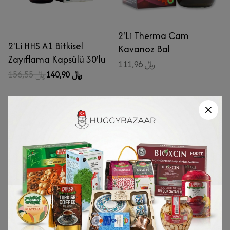
2'Li Therma Cam
2'Li HHS A1 Bitkisel
Kavanoz Bal
Zayıflama Kapsülü 30'lu
111,96 ﷼
140,90 ﷼
156,55 ﷼
Çok Gezilenler