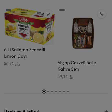
8'Li Sallama Zencefil
Limon Çayı
Ahşap Cezveli Bakır
58,71 ﷼
Kahve Seti
39,14 ﷼
İletişim Bilgileri