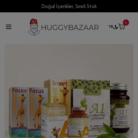
Doğal İçerikler, Sınırlı Stok
0
TR
﷼