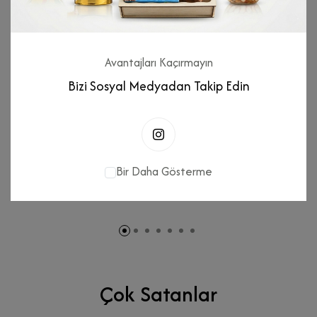
Avantajları Kaçırmayın
Bizi Sosyal Medyadan Takip Edin
2'Li Çilek Aromalı
4'Lü Yeşil Çay Açai -
Matcha Doğadan
Ananaslı
Bir Daha Gösterme
54,79 ﷼
68,88 ﷼
Çok Satanlar